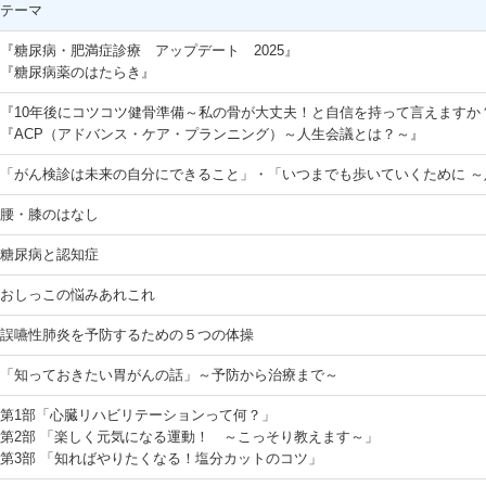
テーマ
『糖尿病・肥満症診療 アップデート 2025』
『糖尿病薬のはたらき』
『10年後にコツコツ健骨準備～私の骨が大丈夫！と自信を持って言えますか
『ACP（アドバンス・ケア・プランニング）～人生会議とは？～』
「がん検診は未来の自分にできること」・「いつまでも歩いていくために ～
腰・膝のはなし
糖尿病と認知症
おしっこの悩みあれこれ
誤嚥性肺炎を予防するための５つの体操
「知っておきたい胃がんの話」～予防から治療まで～
第1部「心臓リハビリテーションって何？」
第2部 「楽しく元気になる運動！ ～こっそり教えます～」
第3部 「知ればやりたくなる！塩分カットのコツ」