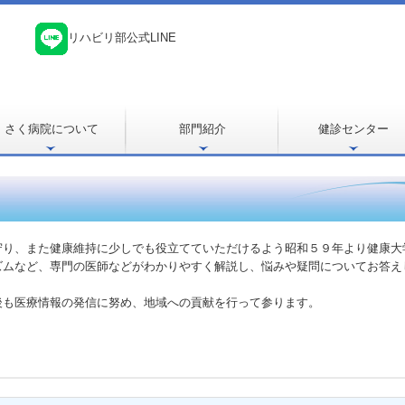
リハビリ部公式LINE
さく病院について
部門紹介
健診センター
理事長・院長挨拶
病院概要
病棟・検査機器のご案内
医師紹介
個人情報保護
病院からのお願い
厚生労働大臣が定める掲示事項
看護部
検査部
リハビリテーション部
健診のご案内
健診センターおしら
健診コースのご案内
り、また健康維持に少しでも役立てていただけるよう昭和５９年より健康大学を
ズムなど、専門の医師などがわかりやすく解説し、悩みや疑問についてお答え
後も医療情報の発信に努め、地域への貢献を行って参ります。