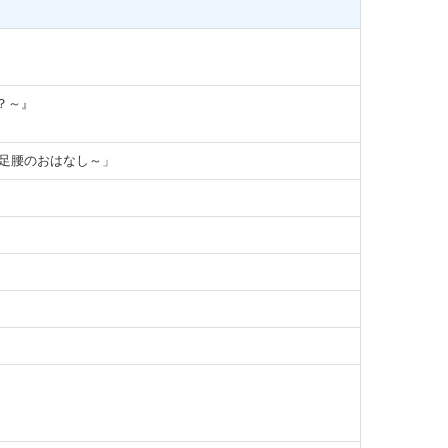
？～』
足腰のおはなし～」