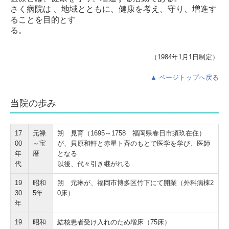
さく病院は 、地域とともに、健康を考え、守り、増進す
ることを目的とす
る。
（1984年1月1日制定）
▲ ページトップへ戻る
当院の歩み
17
元禄
朔 見育（1695～1758 福岡県春日市須玖在住）
00
～宝
が、貝原和軒と赤星ト斉のもとで医学を学び、医師
年
暦
となる
代
以後、代々引き継がれる
19
昭和
朔 元琳が、福岡市博多区竹下にて開業（外科病棟2
30
5年
0床）
年
19
昭和
結核患者受け入れのため増床（75床）