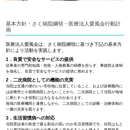
基本方針・さく病院綱領・医療法人愛風会行動計
画
医療法人愛風会は、さく病院綱領に基づき下記の基本方
針により活動を実践します。
1．良質で安全なサービスの提供
従事者の専門的知識・技術・人格教養の研鑽を怠らず、事故防止体制
を強化し、良質で安全なサービスの提供に努めます。
2．二次病院としての機能の充実
当院は交通の便のいい市街地に位置していること、および診療圏内に
は診療所と小規模病院しかないことから、二次病院として当院が地域
に果たすべき役割には大なるものがあります。
地域の医療機関と連携しながら、二次病院としての診断・治療体制の
一層の充実を図ります。
3．生活習慣病への対応
当院受診者の疾患で最も割合の高いのが生活習慣病です。住民はもと
より周辺地域には中小企業が多く存在することも踏まえ、早期発見、