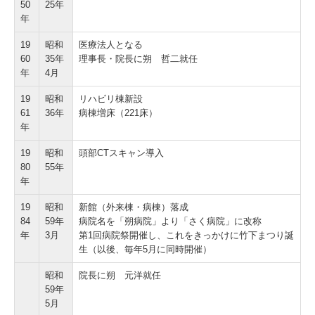
50
25年
年
19
昭和
医療法人となる
60
35年
理事長・院長に朔 哲二就任
年
4月
19
昭和
リハビリ棟新設
61
36年
病棟増床（221床）
年
19
昭和
頭部CTスキャン導入
80
55年
年
19
昭和
新館（外来棟・病棟）落成
84
59年
病院名を「朔病院」より「さく病院」に改称
年
3月
第1回病院祭開催し、これをきっかけに竹下まつり誕
生（以後、毎年5月に同時開催）
昭和
院長に朔 元洋就任
59年
5月