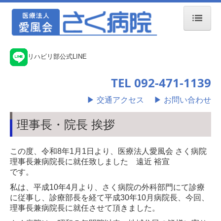
ホーム
リハビリ部公式LINE
来院の方へ
TEL 092-471-1139
外来のご案内
▶ 交通アクセス
▶
お問い合わせ
入院のご案内
理事長・院長 挨拶
外来担当医表
この度、令和8年1月1日より、医療法人愛風会 さく病院
診療科目のご案内
理事長兼病院長に就任致しました 遠近 裕宣
です。
各専門外来のご案内
私は、平成10年4月より、さく病院の外科部門にて診療
糖尿病教育入院
に従事し、診療部長を経て平成30年10月病院長、今回、
理事長兼病院長に就任させて頂きました。
さく病院について