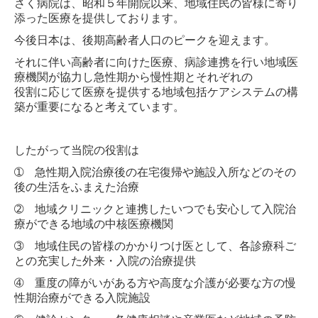
さく病院は、昭和５年開院以来、地域住民の皆様に寄り
添った医療を提供しております。
理事長・院長挨拶
今後日本は、後期高齢者人口のピークを迎えます。
病院概要
それに伴い高齢者に向けた医療、病診連携を行い地域医
療機関が協力し急性期から慢性期とそれぞれの
役割に応じて医療を提供する地域
包括ケアシステムの構
病棟・検査機器のご案内
築が重要になると考えています。
医師紹介
したがって当院の役割は
個人情報保護
➀ 急性期入院治療後の在宅復帰や施設入所などのその
後の生活をふまえた治療
病院からのお願い
➁ 地域クリニックと連携したいつでも安心して入院治
厚生労働大臣が定める掲示事項
療ができる地域の中核医療機関
➂ 地域住民の皆様のかかりつけ医として、各診療科ご
部門紹介
との充実した外来・入院の治療提供
➃ 重度の障がいがある方や高度な介護が必要な方の慢
看護部
性期治療ができる入院施設
検査部