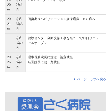
20
2年1
年
月
20
令和
回復期リハビリテーション病棟増床、８８床へ
21
3年3
年
月
令和
健診センター全面改修工事を経て、9月1日リニュー
3年9
アルオープン
月
20
令和
理事長兼院長に遠近 裕宣就任
26
8年1
名誉院長に朔 寛就任
年
月
▲ ページトップへ戻る