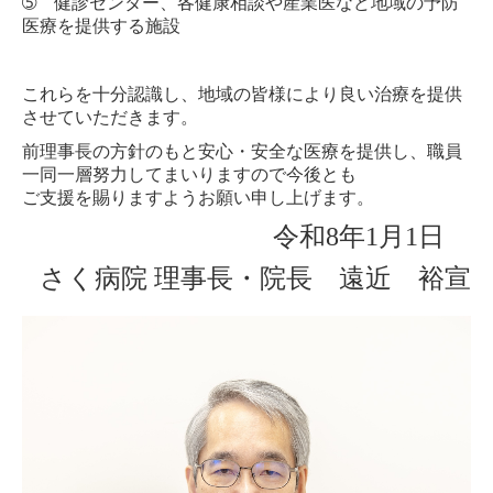
➄ 健診センター、各健康相談や産業医など地域の予防
医療を提供する施設
リハビリテーション部
これらを十分認識し、地域の皆様により良い治療を提供
健診センター
させていただきます。
健診のご案内
前理事長の方針のもと安心・安全な医療を提供し、職員
一同一層努力してまいりますので今後とも
健診センターおしらせ
ご支援を賜りますようお願い申し上げます。
令和8年1月1日
健診コースのご案内
さく病院 理事長・院長 遠近 裕宣
医療関係者の方へ
地域医療連携室
医療機器共同利用
採用情報