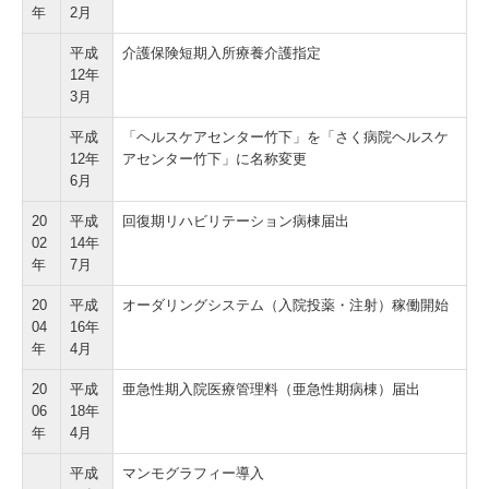
年
2月
平成
介護保険短期入所療養介護指定
12年
3月
平成
「ヘルスケアセンター竹下」を「さく病院ヘルスケ
12年
アセンター竹下」に名称変更
6月
20
平成
回復期リハビリテーション病棟届出
02
14年
年
7月
20
平成
オーダリングシステム（入院投薬・注射）稼働開始
04
16年
年
4月
20
平成
亜急性期入院医療管理料（亜急性期病棟）届出
06
18年
年
4月
平成
マンモグラフィー導入