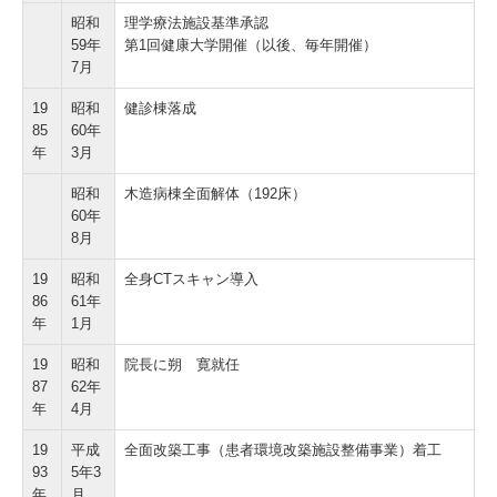
昭和
理学療法施設基準承認
59年
第1回健康大学開催（以後、毎年開催）
7月
19
昭和
健診棟落成
85
60年
年
3月
昭和
木造病棟全面解体（192床）
60年
8月
19
昭和
全身CTスキャン導入
86
61年
年
1月
19
昭和
院長に朔 寛就任
87
62年
年
4月
19
平成
全面改築工事（患者環境改築施設整備事業）着工
93
5年3
年
月