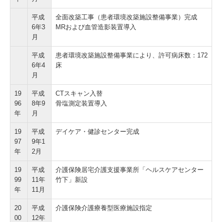
平成
全面改築工事（患者環境改築施設整備事業）完成
6年3
MRおよび血管造影装置導入
月
平成
患者環境改築施設整備事業により、許可病床数：172
6年4
床
月
19
平成
CTスキャン入替
96
8年9
骨塩測定装置導入
年
月
19
平成
デイケア・健診センター完成
97
9年1
年
2月
19
平成
介護保険居宅介護支援事業所「ヘルスケアセンター
99
11年
竹下」新設
年
11月
20
平成
介護保険介護療養型医療施設指定
00
12年