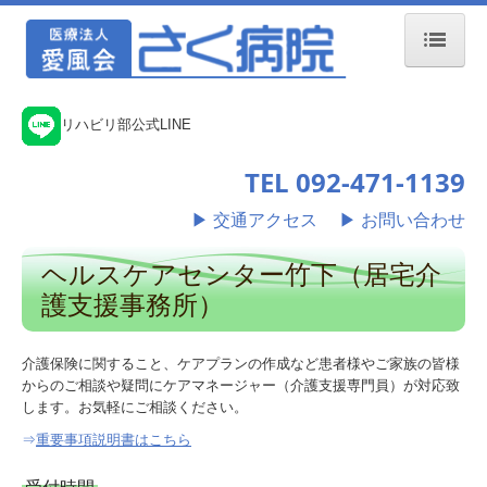
ホーム
リハビリ部公式LINE
来院の方へ
TEL 092-471-1139
外来のご案内
▶ 交通アクセス
▶
お問い合わせ
入院のご案内
ヘルスケアセンター竹下（居宅介
外来担当医表
護支援事務所）
診療科目のご案内
介護保険に関すること、ケアプランの作成など患者様やご家族の皆様
各専門外来のご案内
からのご相談や疑問にケアマネージャー（介護支援専門員）が対応致
します。お気軽にご相談ください。
糖尿病教育入院
⇒
重要事項説明書はこちら
さく病院について