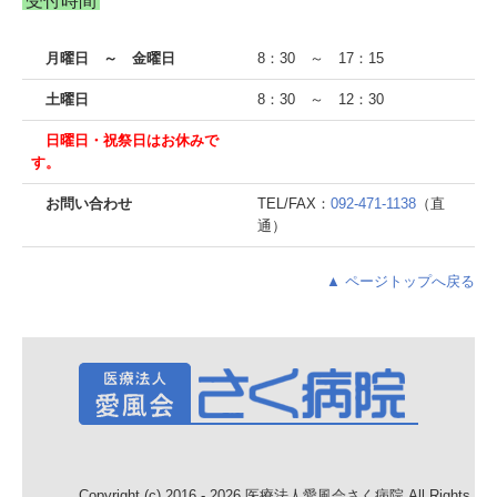
受付時間
理事長・院長挨拶
月曜日 ～ 金曜日
8：30 ～ 17：15
病院概要
土曜日
8：30 ～ 12：30
日曜日・祝祭日はお休みで
病棟・検査機器のご案内
す。
医師紹介
お問い合わせ
TEL/FAX：
092-471-1138
（直
通）
個人情報保護
▲ ページトップへ戻る
病院からのお願い
厚生労働大臣が定める掲示事項
部門紹介
看護部
検査部
Copyright (c) 2016 - 2026 医療法人愛風会さく病院 All Rights